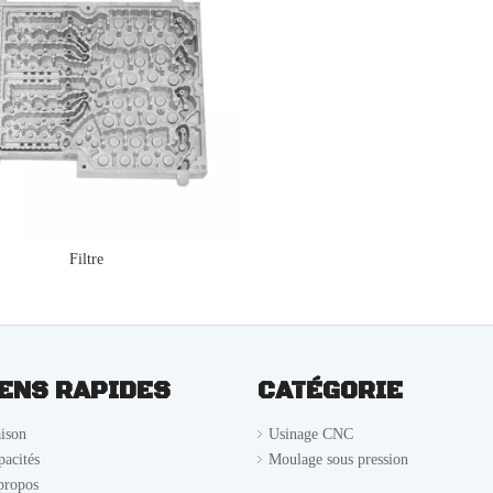
Filtre
IENS RAPIDES
CATÉGORIE
ison
Usinage CNC
pacités
Moulage sous pression
propos