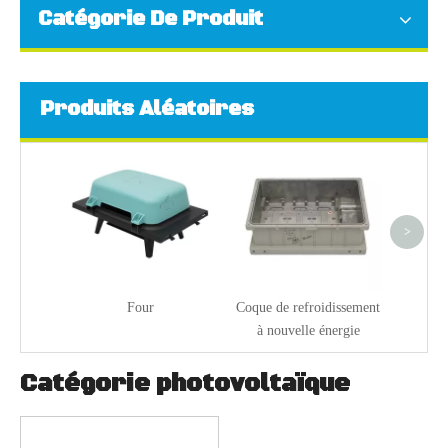
Catégorie De Produit
Produits Aléatoires
Ne
>
Four
Coque de refroidissement
à nouvelle énergie
Catégorie photovoltaïque