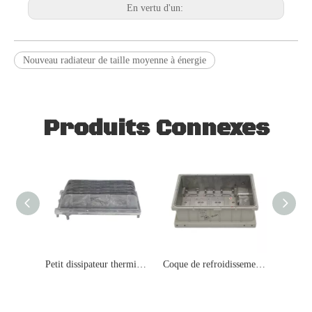
En vertu d'un:
Nouveau radiateur de taille moyenne à énergie
Produits Connexes
Petit dissipateur thermique nouvelle énergie
Coque de refroidissement à nouvelle énergie
Boîtie