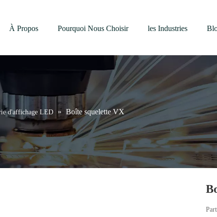
À Propos
Pourquoi Nous Choisir
les Industries
Bl
»
Boîte squelette VX
rie d'affichage LED
Bo
Part